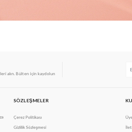
ileri alın. Bülten için kaydolun
SÖZLEŞMELER
K
aza
Çerez Politikası
Üye
Gizlilik Sözleşmesi
İle