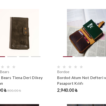
 Bears
Bordoe
 Bears Tiena Deri Dikey
Bordoé Atum Not Defteri 
an
Pasaport Kılıfı
00 ₺
2,940.00 ₺
800.00 ₺