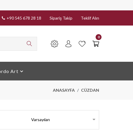
+90 545 678 28 18
Sipariş Takip
Teklif Alın
0
rdo Art
ANASAYFA
CÜZDAN