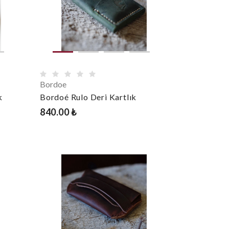
Bordoe
k
Bordoé Rulo Deri Kartlık
840.00 ₺