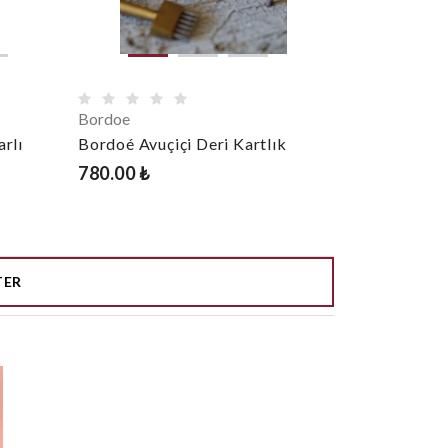
Bordoe
rlı
Bordoé Avuçiçi Deri Kartlık
780.00 ₺
TER