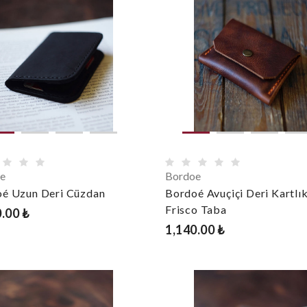
e
Bordoe
é Uzun Deri Cüzdan
Bordoé Avuçiçi Deri Kartlı
Frisco Taba
.00 ₺
1,140.00 ₺