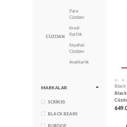
Para
Cüzdanı
Kredi
Kartlık
CÜZDAN
Seyahat
Cüzdanı
Anahtarlık
Black
MARKALAR
Black
Cüzd
SCRIKSS
649.
BLACK BEARS
BORDOE