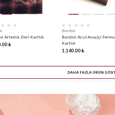
e
Bordoe
é Artemis Deri Kartlık
Bordoé Arsıl Avuçiçi Fermua
Kartlık
.00 ₺
1,140.00 ₺
DAHA FAZLA ÜRÜN GÖS