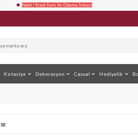
Kredi Kartı İle Ödeme İmkanı
Kırtasiye
Dekorasyon
Casual
Hediyelik
Bo