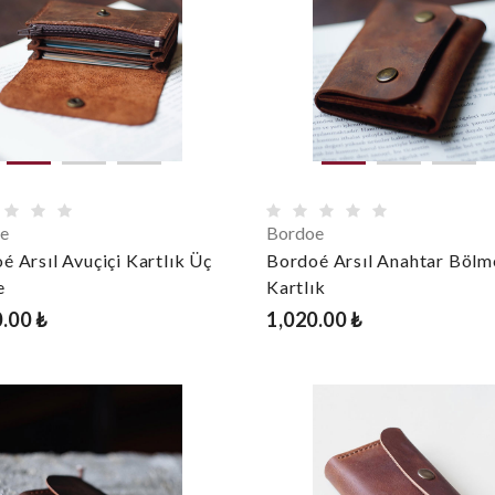
e
Bordoe
é Arsıl Avuçiçi Kartlık Üç
Bordoé Arsıl Anahtar Bölm
e
Kartlık
.00 ₺
1,020.00 ₺