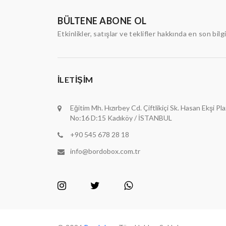
BÜLTENE ABONE OL
Etkinlikler, satışlar ve teklifler hakkında en son bilg
İLETIŞIM
Eğitim Mh. Hızırbey Cd. Çiftlikiçi Sk. Hasan Ekşi Pl
No:16 D:15 Kadıköy / İSTANBUL
+90 545 678 28 18
info@bordobox.com.tr