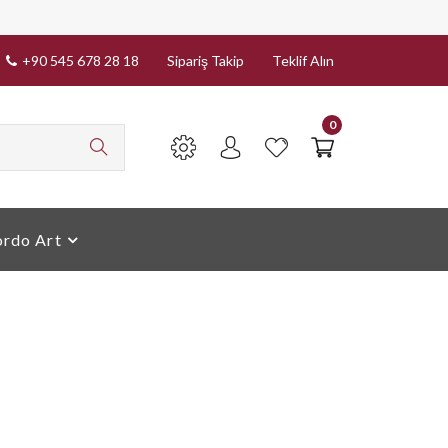
+90 545 678 28 18
Sipariş Takip
Teklif Alın
0
rdo Art