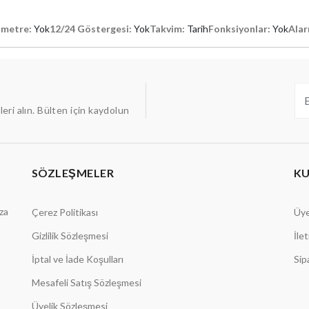
metre:
Yok
12/24 Göstergesi:
Yok
Takvim:
Tarih
Fonksiyonlar:
Yok
Ala
ileri alın. Bülten için kaydolun
SÖZLEŞMELER
K
aza
Çerez Politikası
Üye
Gizlilik Sözleşmesi
İle
İptal ve İade Koşulları
Sip
Mesafeli Satış Sözleşmesi
Üyelik Sözleşmesi