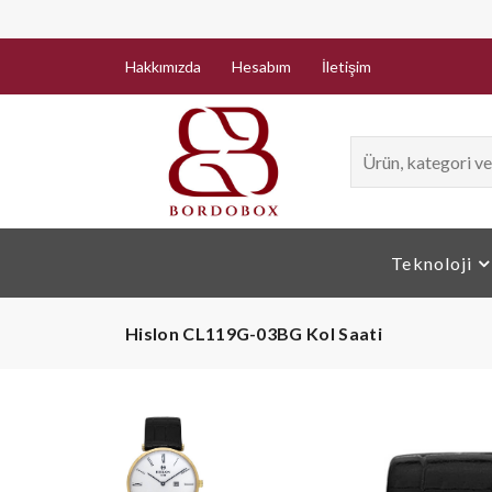
Hakkımızda
Hesabım
İletişim
Teknoloji
Hislon CL119G-03BG Kol Saati