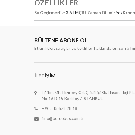
ÖZELLİKLER
Su Geçirmezlik:
3 ATM
Çift Zaman Dilimi:
Yok
Krono
BÜLTENE ABONE OL
Etkinlikler, satışlar ve teklifler hakkında en son bilg
İLETIŞIM
Eğitim Mh. Hızırbey Cd. Çiftlikiçi Sk. Hasan Ekşi Pl
No:16 D:15 Kadıköy / İSTANBUL
+90 545 678 28 18
info@bordobox.com.tr