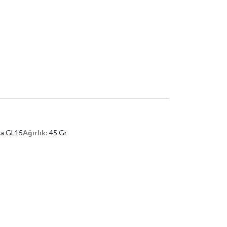
ta GL15
Ağırlık:
45 Gr