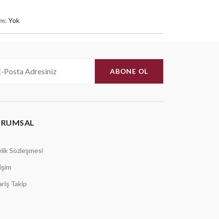
rm:
Yok
ABONE OL
URUMSAL
lik Sözleşmesi
tişim
ariş Takip