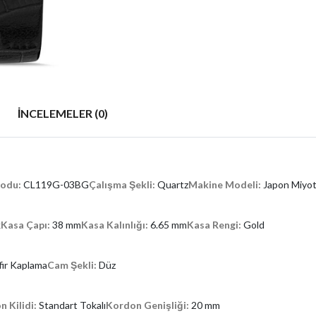
İNCELEMELER (0)
Kodu:
CL119G-03BG
Çalışma Şekli:
Quartz
Makine Modeli:
Japon Miyo
k
Kasa Çapı:
38 mm
Kasa Kalınlığı:
6.65 mm
Kasa Rengi:
Gold
fir Kaplama
Cam Şekli:
Düz
n Kilidi:
Standart Tokalı
Kordon Genişliği:
20 mm