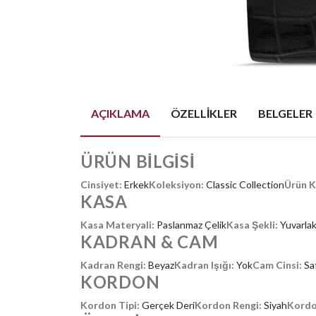
AÇIKLAMA
ÖZELLIKLER
BELGELER
ÜRÜN BİLGİSİ
Cinsiyet:
Erkek
Koleksiyon:
Classic Collection
Ürün 
KASA
Kasa Materyali:
Paslanmaz Çelik
Kasa Şekli:
Yuvarla
KADRAN & CAM
Kadran Rengi:
Beyaz
Kadran Işığı:
Yok
Cam Cinsi:
Sa
KORDON
Kordon Tipi:
Gerçek Deri
Kordon Rengi:
Siyah
Kordo