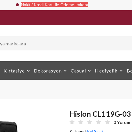
Nakit / Kredi Kartı İle Ödeme İmkanı
Kırtasiye
Dekorasyon
Casual
Hediyelik
Bo
Hislon CL119G-03B
0 Yorum
Kategori:
Kol Saati