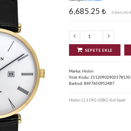
6,685.25 ₺
7,865.00 
SEPETE EKLE
Marka:
Hislon
Stok Kodu:
21120902402178130
Barkod:
8697650952487
Hislon CL119G-03BG Kol Saati