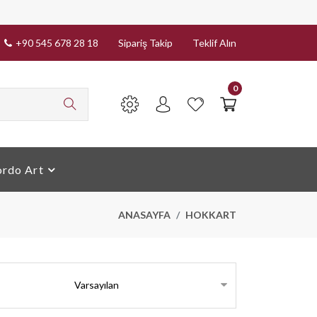
+90 545 678 28 18
Sipariş Takip
Teklif Alın
0
rdo Art
ANASAYFA
HOKKART