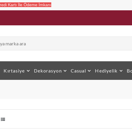
 Ödeme İmkanı
Kırtasiye
Dekorasyon
Casual
Hediyelik
Bo