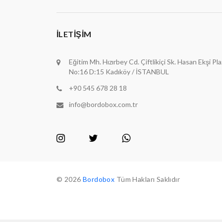
İLETIŞIM
Eğitim Mh. Hızırbey Cd. Çiftlikiçi Sk. Hasan Ekşi Pl
No:16 D:15 Kadıköy / İSTANBUL
+90 545 678 28 18
info@bordobox.com.tr
© 2026
Bordobox
Tüm Hakları Saklıdır