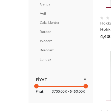
Genpa
Voit
Caka Lighter
Hokka
Hokk
Bordoe
4,400
Woodre
Bordoart
Lunoya
FIYAT
Fiyat:
3700.00 ₺ - 5450.00 ₺